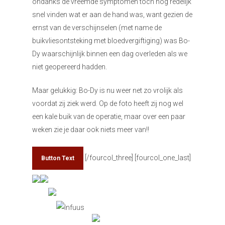
ondanks de vreemde symptomen toch nog redelijk
snel vinden wat er aan de hand was, want gezien de
ernst van de verschijnselen (met name de
buikvliesontsteking met bloedvergiftiging) was Bo-
Dy waarschijnlijk binnen een dag overleden als we
niet geopereerd hadden.
Maar gelukkig: Bo-Dy is nu weer net zo vrolijk als
voordat zij ziek werd. Op de foto heeft zij nog wel
een kale buik van de operatie, maar over een paar
weken zie je daar ook niets meer van!!
[/fourcol_three] [fourcol_one_last]
Button Text