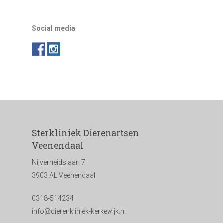
Social media
Sterkliniek Dierenartsen
Veenendaal
Nijverheidslaan 7
3903 AL Veenendaal
0318-514234
info@dierenkliniek-kerkewijk.nl