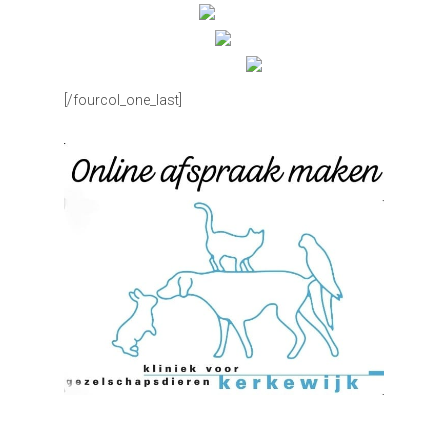
[/fourcol_one_last]