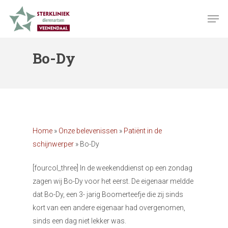
Skip
Men
to
Close
main
Menu
content
Bo-Dy
Home
»
Onze belevenissen
»
Patiënt in de
schijnwerper
»
Bo-Dy
[fourcol_three] In de weekenddienst op een zondag
zagen wij Bo-Dy voor het eerst. De eigenaar meldde
dat Bo-Dy, een 3- jarig Boomerteefje die zij sinds
kort van een andere eigenaar had overgenomen,
sinds een dag niet lekker was.