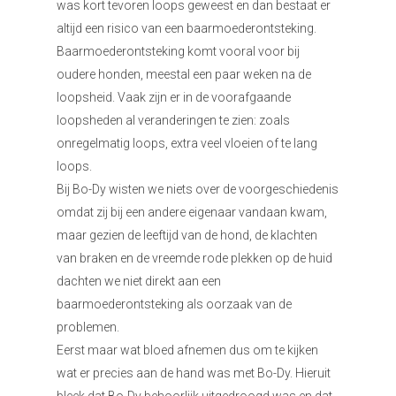
was kort tevoren loops geweest en dan bestaat er
altijd een risico van een baarmoederontsteking.
Baarmoederontsteking komt vooral voor bij
oudere honden, meestal een paar weken na de
loopsheid. Vaak zijn er in de voorafgaande
loopsheden al veranderingen te zien: zoals
onregelmatig loops, extra veel vloeien of te lang
loops.
Bij Bo-Dy wisten we niets over de voorgeschiedenis
omdat zij bij een andere eigenaar vandaan kwam,
maar gezien de leeftijd van de hond, de klachten
van braken en de vreemde rode plekken op de huid
dachten we niet direkt aan een
baarmoederontsteking als oorzaak van de
problemen.
Eerst maar wat bloed afnemen dus om te kijken
wat er precies aan de hand was met Bo-Dy. Hieruit
bleek dat Bo-Dy behoorlijk uitgedroogd was en dat