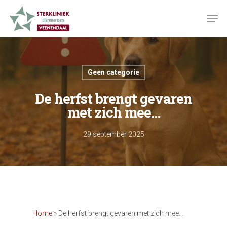
Skip
Men
to
Close
main
Menu
content
Geen categorie
De herfst brengt gevaren
met zich mee…
29 september 2025
Home
»
De herfst brengt gevaren met zich mee…