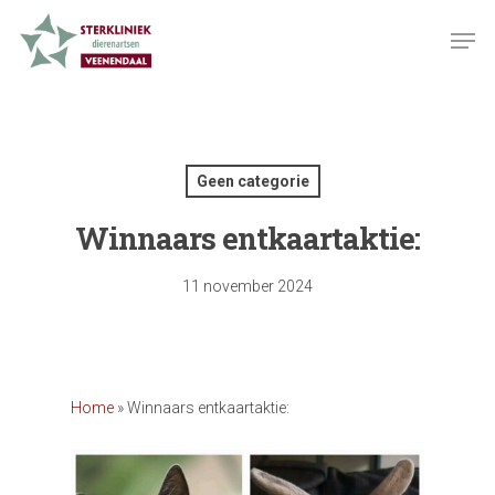
Skip
Men
to
Close
main
Menu
content
Geen categorie
Winnaars entkaartaktie:
11 november 2024
Home
»
Winnaars entkaartaktie: